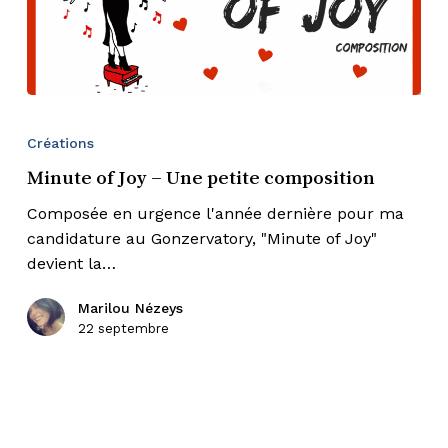
Minute
of
Créations
Joy
Minute of Joy – Une petite composition
–
Une
Composée en urgence l'année dernière pour ma
petite
candidature au Gonzervatory, "Minute of Joy"
composition
devient la…
Marilou Nézeys
22 septembre