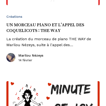
UN
MORCEAU
Créations
PIANO
UN MORCEAU PIANO ET L’APPEL DES
ET
COQUELICOTS : THE WAY
L’APPEL
DES
La création du morceau de piano THE WAY de
COQUELICOTS
Marilou Nézeys, suite à l'appel des…
:
THE
Marilou Nézeys
14 février
WAY