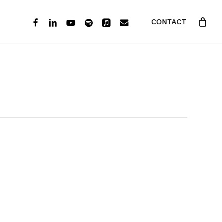
FACEBOOK
LINKEDIN
YOUTUBE
SPOTIFY
APPLEMUSIC
EMAIL
CONTACT