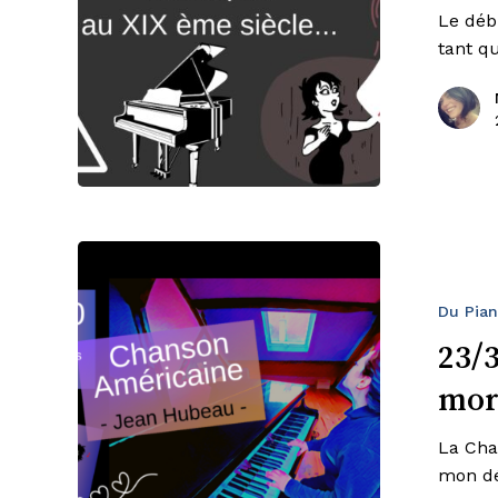
Le déb
prix
tant q
au
XIX
siècle
23/30
Chanson
Américaine
Du Pia
–
23/
un
mor
morceau
et
La Cha
une
mon dé
astuce