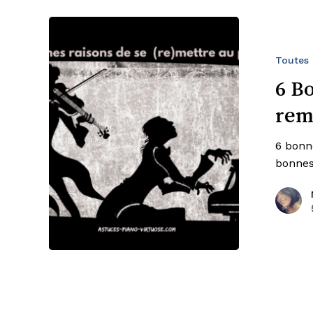
6
Bonnes
Raisons
Toutes 
De
6 B
Se
rem
mettre
ou
6 bonn
remettre
bonnes
Au
Piano