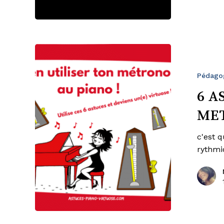
6
ASTUCES
POUR
Pédago
BIEN
6 A
UTILISER
ME
LE
METRONOME
c'est q
AU
rythm
PIANO