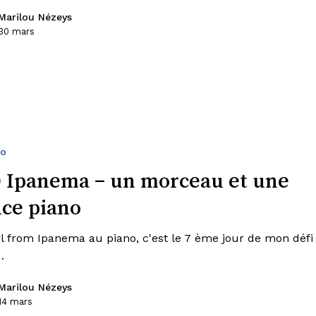
Marilou Nézeys
30 mars
no
0 Ipanema – un morceau et une
uce piano
rl from Ipanema au piano, c'est le 7 ème jour de mon défi
…
Marilou Nézeys
14 mars