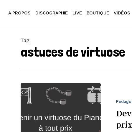
Skip
to
A PROPOS
DISCOGRAPHIE
LIVE
BOUTIQUE
VIDÉOS
main
content
Tag
astuces de virtuose
Devenir
un
virtuose
Pédago
du
Dev
piano
prix
à
tout