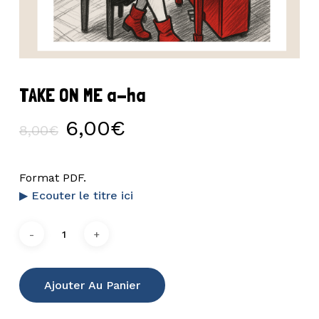
TAKE ON ME a-ha
Le
Le
6,00
€
8,00
€
prix
prix
initial
actuel
Format PDF.
était :
est :
▶ Ecouter le titre ici
8,00€.
6,00€.
Ajouter Au Panier