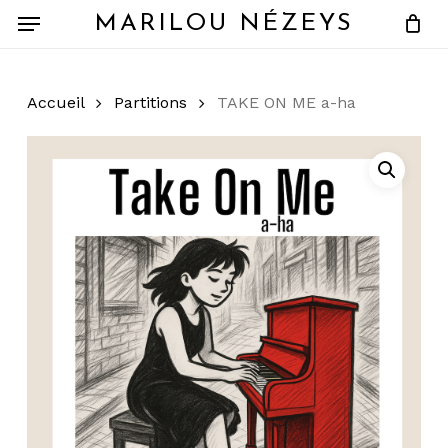
Skip
Menu
MARILOU NÉZEYS
to
main
content
Accueil
Partitions
TAKE ON ME a-ha