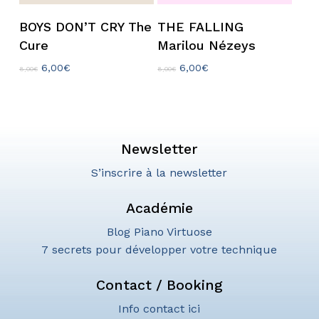
Ajouter Au Panier
Ajouter Au Panier
BOYS DON’T CRY The
THE FALLING
Cure
Marilou Nézeys
Le
Le
Le
Le
6,00
€
6,00
€
8,00
€
8,00
€
prix
prix
prix
prix
initial
actuel
initial
actuel
était :
est :
était :
est :
8,00€.
6,00€.
8,00€.
6,00€.
Newsletter
S’inscrire à la newsletter
Académie
Blog Piano Virtuose
7 secrets pour développer votre technique
Contact / Booking
Info contact ici